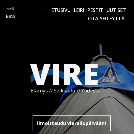
~
ETUSIVU
LEIRI
PESTIT
UUTISET
OTA YHTEYTTÄ
VIRE
Elämys // Seikkailu // Yhdessä
Ilmoittaudu vierailupäivään!