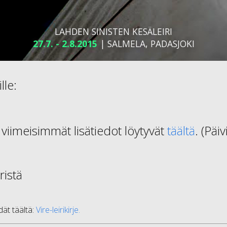
LAHDEN SINISTEN KESÄLEIRI
27.7. - 2.8.2015
| SALMELA, PADASJOKI
lle:
a viimeisimmät lisätiedot löytyvät
täältä
. (Päiv
ristä
ydät täältä:
Vire-leirikirje.