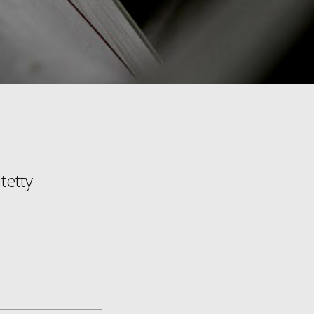
itetty