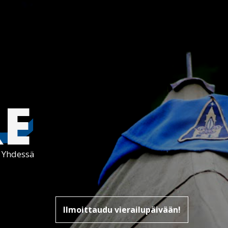
~
RE
/ Yhdessä
Ilmoittaudu vierailupäivään!