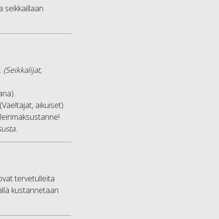
a seikkaillaan
a.
(Seikkalijat,
kana).
Vaeltajat, aikuiset)
leirimaksustanne!
susta.
vat tervetulleita
ällä kustannetaan