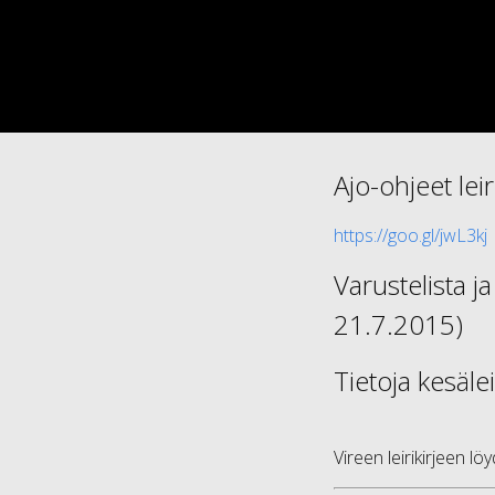
Ajo-ohjeet leiri
https://goo.gl/jwL3kj
Varustelista j
21.7.2015)
Tietoja kesälei
Vireen leirikirjeen lö