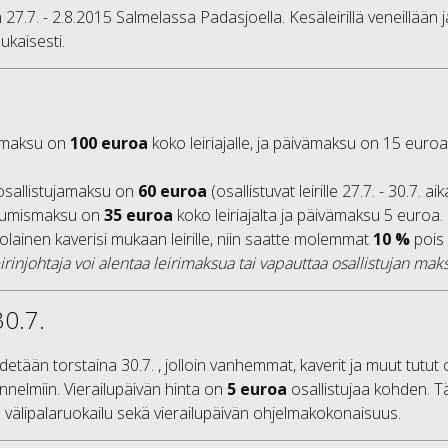
 27.7. - 2.8.2015 Salmelassa Padasjoella. Kesäleirillä veneillään j
kaisesti.
jamaksu on
100 euroa
koko leiriajalle, ja päivämaksu on 15 euro
sallistujamaksu on
60 euroa
(osallistuvat leirille 27.7. - 30.7. ai
istumismaksu on
35 euroa
koko leiriajalta ja päivämaksu 5 euroa. (
iolainen kaverisi mukaan leirille, niin saatte molemmat
10 %
pois 
leirinjohtaja voi alentaa leirimaksua tai vapauttaa osallistujan mak
30.7.
idetään torstaina 30.7. , jolloin vanhemmat, kaverit ja muut tutut o
nnelmiin. Vierailupäivän hinta on
5 euroa
osallistujaa kohden. T
- ja välipalaruokailu sekä vierailupäivän ohjelmakokonaisuus.