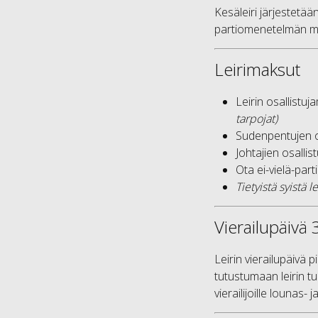
Kesäleiri järjestetään
partiomenetelmän mu
Leirimaksut
Leirin osallistu
tarpojat)
Sudenpentujen o
Johtajien osall
Ota ei-vielä-part
Tietyistä syistä 
Vierailupäivä 
Leirin vierailupäivä p
tutustumaan leirin tu
vierailijoille lounas