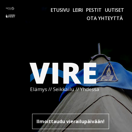
~
ETUSIVU
LEIRI
PESTIT
UUTISET
OTA YHTEYTTÄ
VIRE
Elämys // Seikkailu // Yhdessä
Ilmoittaudu vierailupäivään!